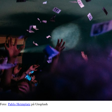
Foto:
Pablo Heimplatz
på Unsplash