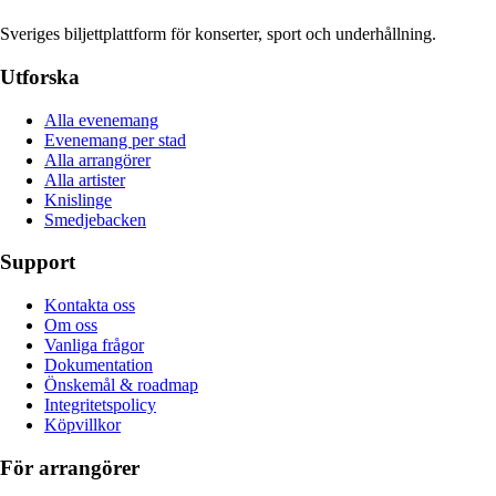
Sveriges biljettplattform för konserter, sport och underhållning.
Utforska
Alla evenemang
Evenemang per stad
Alla arrangörer
Alla artister
Knislinge
Smedjebacken
Support
Kontakta oss
Om oss
Vanliga frågor
Dokumentation
Önskemål & roadmap
Integritetspolicy
Köpvillkor
För arrangörer