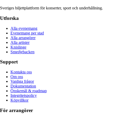
Sveriges biljettplattform för konserter, sport och underhållning.
Utforska
Alla evenemang
Evenemang per stad
Alla arrangörer
Alla artister
Knislinge
Smedjebacken
Support
Kontakta oss
Om oss
Vanliga frågor
Dokumentation
Önskemål & roadmap
Integritetspolicy
Köpvillkor
För arrangörer