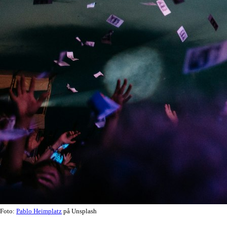
Foto:
Pablo Heimplatz
på Unsplash