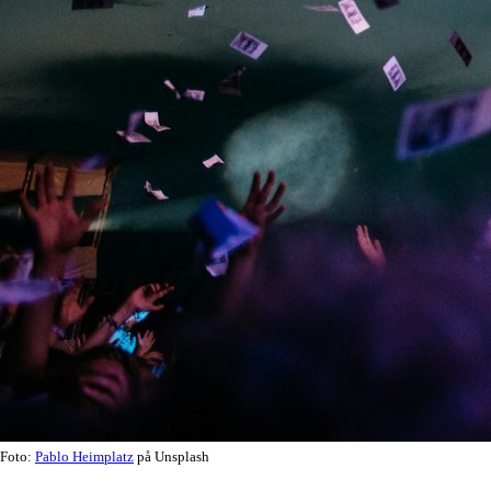
Foto:
Pablo Heimplatz
på Unsplash