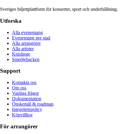
Sveriges biljettplattform för konserter, sport och underhållning.
Utforska
Alla evenemang
Evenemang per stad
Alla arrangörer
Alla artister
Knislinge
Smedjebacken
Support
Kontakta oss
Om oss
Vanliga frågor
Dokumentation
Önskemål & roadmap
Integritetspolicy
Köpvillkor
För arrangörer