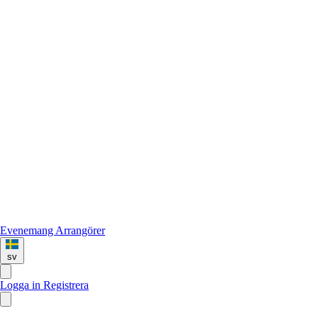
Evenemang
Arrangörer
sv
Logga in
Registrera