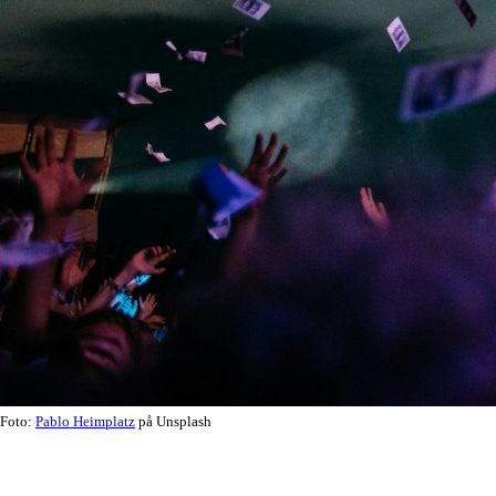
Foto:
Pablo Heimplatz
på Unsplash