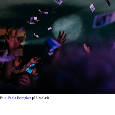
Foto:
Pablo Heimplatz
på Unsplash