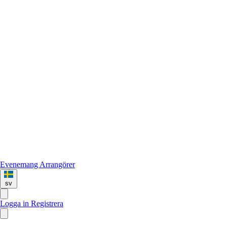
Evenemang
Arrangörer
sv
Logga in
Registrera