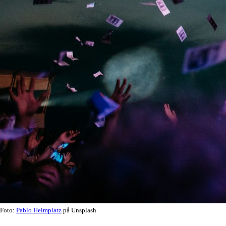
Foto:
Pablo Heimplatz
på Unsplash