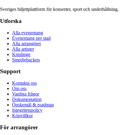
Sveriges biljettplattform för konserter, sport och underhållning.
Utforska
Alla evenemang
Evenemang per stad
Alla arrangörer
Alla artister
Knislinge
Smedjebacken
Support
Kontakta oss
Om oss
Vanliga frågor
Dokumentation
Önskemål & roadmap
Integritetspolicy
Köpvillkor
För arrangörer