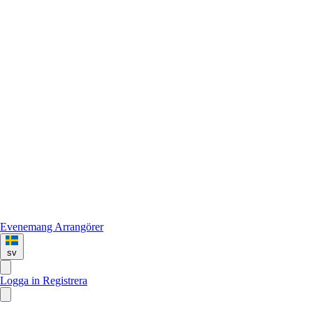
Evenemang
Arrangörer
sv
Logga in
Registrera