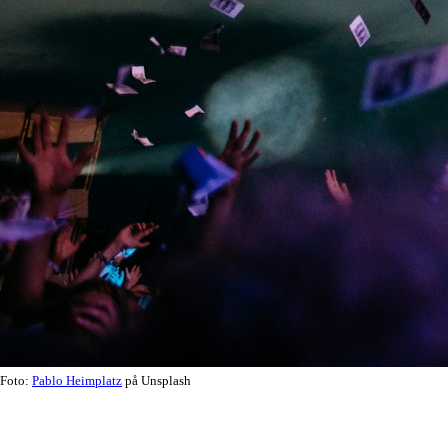
Foto:
Pablo Heimplatz
på Unsplash