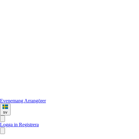
Evenemang
Arrangörer
sv
Logga in
Registrera