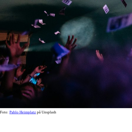
Foto:
Pablo Heimplatz
på Unsplash