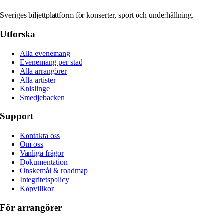
Sveriges biljettplattform för konserter, sport och underhållning.
Utforska
Alla evenemang
Evenemang per stad
Alla arrangörer
Alla artister
Knislinge
Smedjebacken
Support
Kontakta oss
Om oss
Vanliga frågor
Dokumentation
Önskemål & roadmap
Integritetspolicy
Köpvillkor
För arrangörer