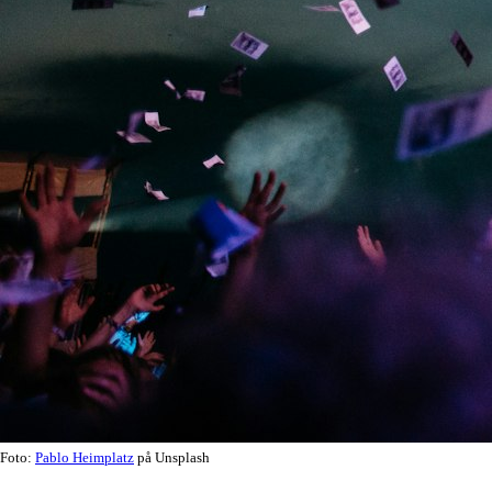
Foto:
Pablo Heimplatz
på Unsplash