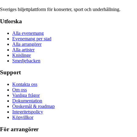
Sveriges biljettplattform för konserter, sport och underhållning.
Utforska
Alla evenemang
Evenemang per stad
Alla arrangörer
Alla artister
Knislinge
Smedjebacken
Support
Kontakta oss
Om oss
Vanliga frågor
Dokumentation
Önskemål & roadmap
Integritetspolicy
Köpvillkor
För arrangörer