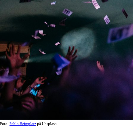
Foto:
Pablo Heimplatz
på Unsplash