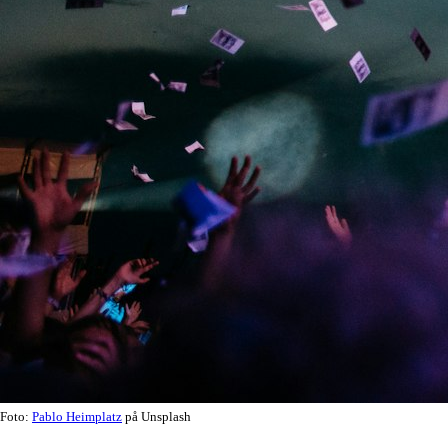
Foto:
Pablo Heimplatz
på Unsplash