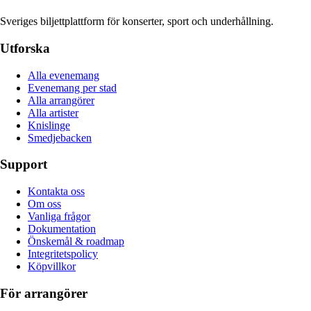
Sveriges biljettplattform för konserter, sport och underhållning.
Utforska
Alla evenemang
Evenemang per stad
Alla arrangörer
Alla artister
Knislinge
Smedjebacken
Support
Kontakta oss
Om oss
Vanliga frågor
Dokumentation
Önskemål & roadmap
Integritetspolicy
Köpvillkor
För arrangörer