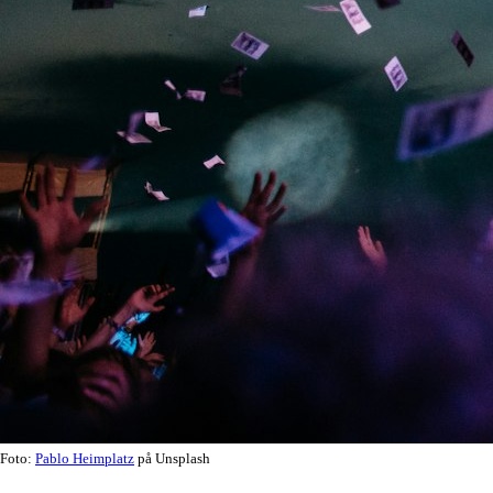
Foto:
Pablo Heimplatz
på Unsplash