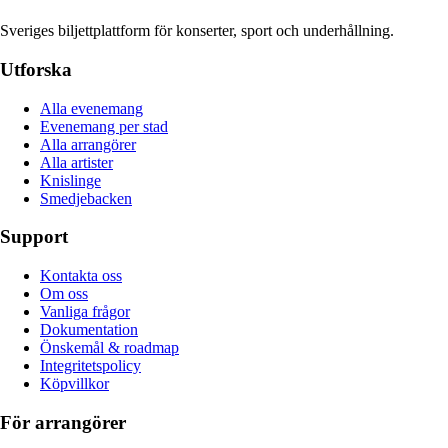
Sveriges biljettplattform för konserter, sport och underhållning.
Utforska
Alla evenemang
Evenemang per stad
Alla arrangörer
Alla artister
Knislinge
Smedjebacken
Support
Kontakta oss
Om oss
Vanliga frågor
Dokumentation
Önskemål & roadmap
Integritetspolicy
Köpvillkor
För arrangörer