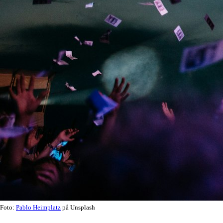
Foto:
Pablo Heimplatz
på Unsplash