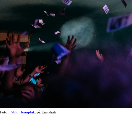
Foto:
Pablo Heimplatz
på Unsplash