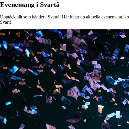
Evenemang i Svartå
Upptäck allt som händer i Svartå! Här hittar du aktuella evenemang, kons
Svartå.