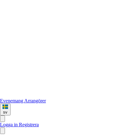
Evenemang
Arrangörer
sv
Logga in
Registrera