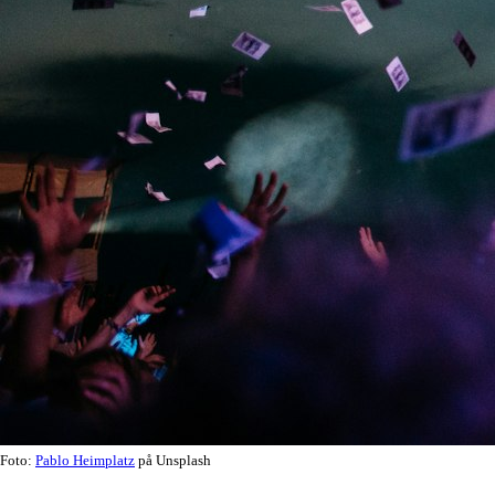
Foto:
Pablo Heimplatz
på Unsplash