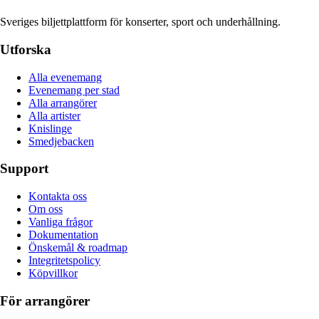
Sveriges biljettplattform för konserter, sport och underhållning.
Utforska
Alla evenemang
Evenemang per stad
Alla arrangörer
Alla artister
Knislinge
Smedjebacken
Support
Kontakta oss
Om oss
Vanliga frågor
Dokumentation
Önskemål & roadmap
Integritetspolicy
Köpvillkor
För arrangörer