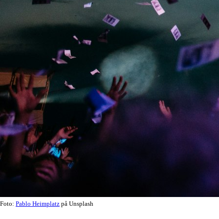
Foto:
Pablo Heimplatz
på Unsplash