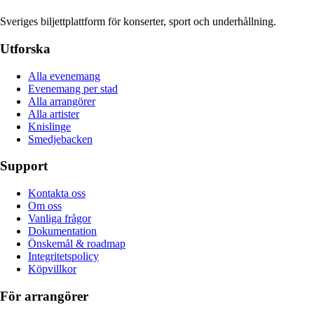
Sveriges biljettplattform för konserter, sport och underhållning.
Utforska
Alla evenemang
Evenemang per stad
Alla arrangörer
Alla artister
Knislinge
Smedjebacken
Support
Kontakta oss
Om oss
Vanliga frågor
Dokumentation
Önskemål & roadmap
Integritetspolicy
Köpvillkor
För arrangörer