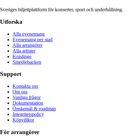
Sveriges biljettplattform för konserter, sport och underhållning.
Utforska
Alla evenemang
Evenemang per stad
Alla arrangörer
Alla artister
Knislinge
Smedjebacken
Support
Kontakta oss
Om oss
Vanliga frågor
Dokumentation
Önskemål & roadmap
Integritetspolicy
Köpvillkor
För arrangörer