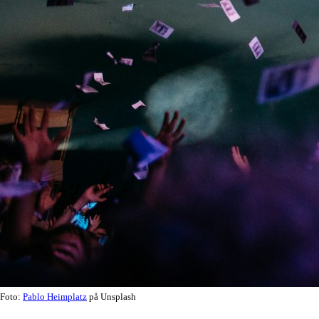
Foto:
Pablo Heimplatz
på Unsplash