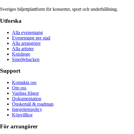
Sveriges biljettplattform för konserter, sport och underhållning.
Utforska
Alla evenemang
Evenemang per stad
Alla arrangörer
Alla artister
Knislinge
Smedjebacken
Support
Kontakta oss
Om oss
Vanliga frågor
Dokumentation
Önskemål & roadmap
Integritetspolicy
Köpvillkor
För arrangörer