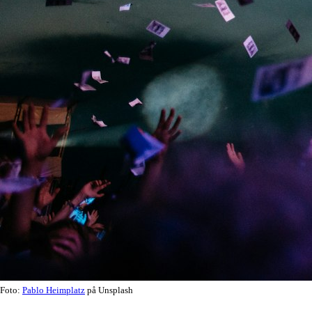
Foto:
Pablo Heimplatz
på Unsplash