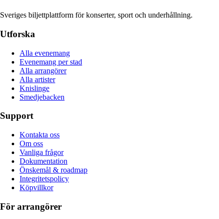
Sveriges biljettplattform för konserter, sport och underhållning.
Utforska
Alla evenemang
Evenemang per stad
Alla arrangörer
Alla artister
Knislinge
Smedjebacken
Support
Kontakta oss
Om oss
Vanliga frågor
Dokumentation
Önskemål & roadmap
Integritetspolicy
Köpvillkor
För arrangörer