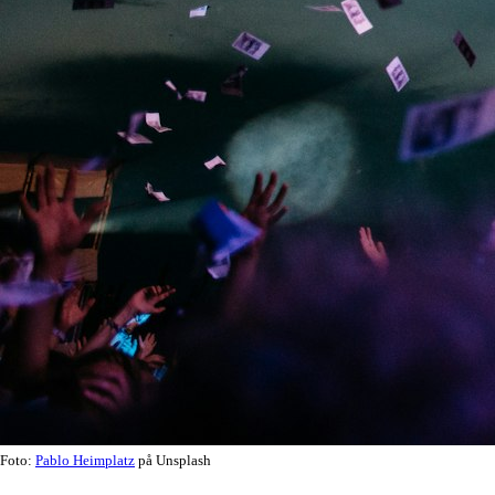
Foto:
Pablo Heimplatz
på Unsplash