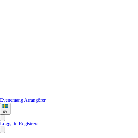
Evenemang
Arrangörer
sv
Logga in
Registrera