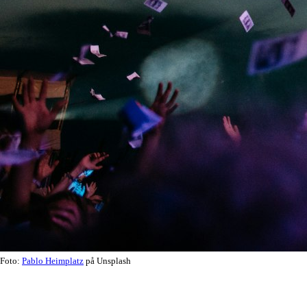
Foto:
Pablo Heimplatz
på Unsplash