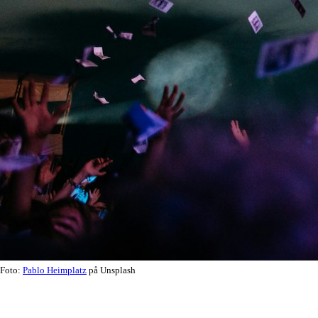
Foto:
Pablo Heimplatz
på Unsplash