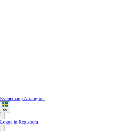
Evenemang
Arrangörer
sv
Logga in
Registrera