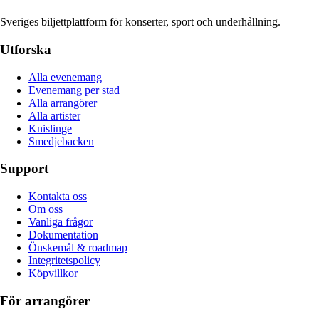
Sveriges biljettplattform för konserter, sport och underhållning.
Utforska
Alla evenemang
Evenemang per stad
Alla arrangörer
Alla artister
Knislinge
Smedjebacken
Support
Kontakta oss
Om oss
Vanliga frågor
Dokumentation
Önskemål & roadmap
Integritetspolicy
Köpvillkor
För arrangörer