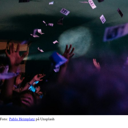
Foto:
Pablo Heimplatz
på Unsplash