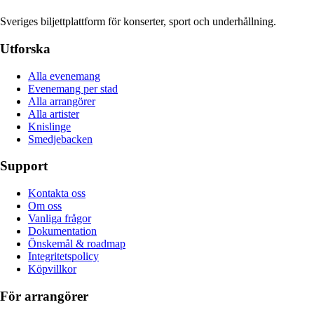
Sveriges biljettplattform för konserter, sport och underhållning.
Utforska
Alla evenemang
Evenemang per stad
Alla arrangörer
Alla artister
Knislinge
Smedjebacken
Support
Kontakta oss
Om oss
Vanliga frågor
Dokumentation
Önskemål & roadmap
Integritetspolicy
Köpvillkor
För arrangörer