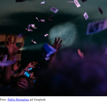
Foto:
Pablo Heimplatz
på Unsplash