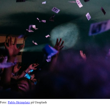
Foto:
Pablo Heimplatz
på Unsplash