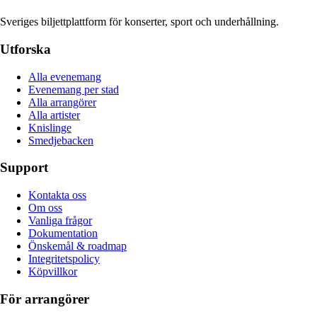
Sveriges biljettplattform för konserter, sport och underhållning.
Utforska
Alla evenemang
Evenemang per stad
Alla arrangörer
Alla artister
Knislinge
Smedjebacken
Support
Kontakta oss
Om oss
Vanliga frågor
Dokumentation
Önskemål & roadmap
Integritetspolicy
Köpvillkor
För arrangörer