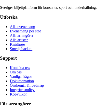
Sveriges biljettplattform för konserter, sport och underhållning.
Utforska
Alla evenemang
Evenemang per stad
Alla arrangörer
Alla artister
Knislinge
Smedjebacken
Support
Kontakta oss
Om oss
Vanliga frågor
Dokumentation
Önskemål & roadmap
Integritetspolicy
Köpvillkor
För arrangörer