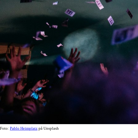
Foto:
Pablo Heimplatz
på Unsplash