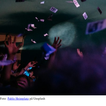
Foto:
Pablo Heimplatz
på Unsplash