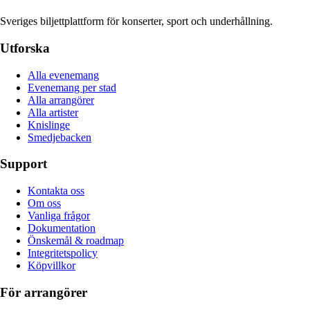
Sveriges biljettplattform för konserter, sport och underhållning.
Utforska
Alla evenemang
Evenemang per stad
Alla arrangörer
Alla artister
Knislinge
Smedjebacken
Support
Kontakta oss
Om oss
Vanliga frågor
Dokumentation
Önskemål & roadmap
Integritetspolicy
Köpvillkor
För arrangörer