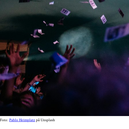
Foto:
Pablo Heimplatz
på Unsplash