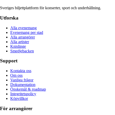
Sveriges biljettplattform för konserter, sport och underhållning.
Utforska
Alla evenemang
Evenemang per stad
Alla arrangörer
Alla artister
Knislinge
Smedjebacken
Support
Kontakta oss
Om oss
Vanliga frågor
Dokumentation
Önskemål & roadmap
Integritetspolicy
Köpvillkor
För arrangörer