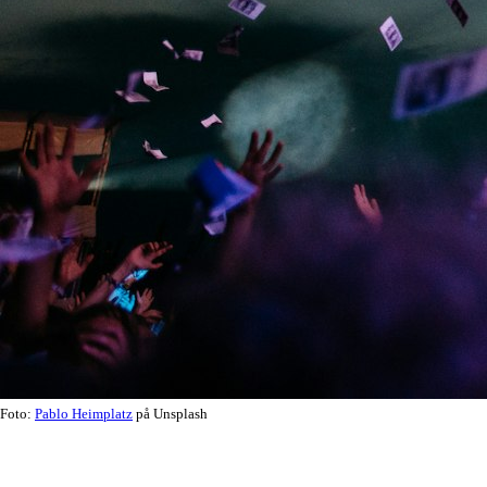
Foto:
Pablo Heimplatz
på Unsplash