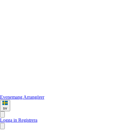
Evenemang
Arrangörer
sv
Logga in
Registrera