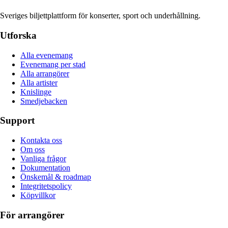
Sveriges biljettplattform för konserter, sport och underhållning.
Utforska
Alla evenemang
Evenemang per stad
Alla arrangörer
Alla artister
Knislinge
Smedjebacken
Support
Kontakta oss
Om oss
Vanliga frågor
Dokumentation
Önskemål & roadmap
Integritetspolicy
Köpvillkor
För arrangörer