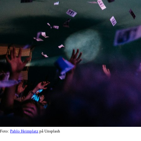
Foto:
Pablo Heimplatz
på Unsplash