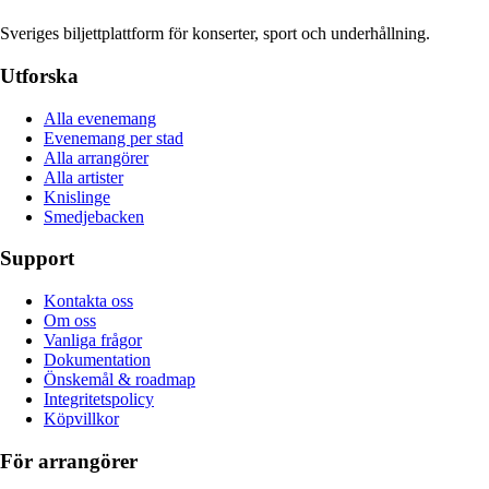
Sveriges biljettplattform för konserter, sport och underhållning.
Utforska
Alla evenemang
Evenemang per stad
Alla arrangörer
Alla artister
Knislinge
Smedjebacken
Support
Kontakta oss
Om oss
Vanliga frågor
Dokumentation
Önskemål & roadmap
Integritetspolicy
Köpvillkor
För arrangörer