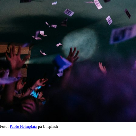
Foto:
Pablo Heimplatz
på Unsplash