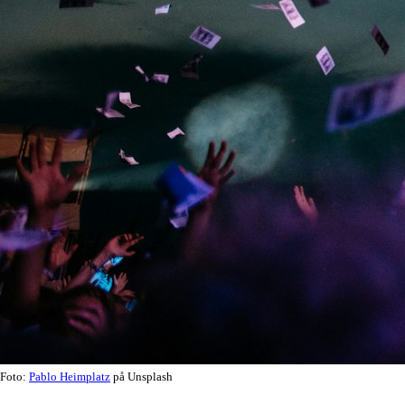
Foto:
Pablo Heimplatz
på Unsplash