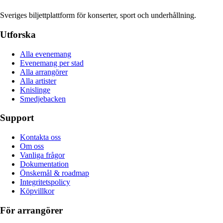
Sveriges biljettplattform för konserter, sport och underhållning.
Utforska
Alla evenemang
Evenemang per stad
Alla arrangörer
Alla artister
Knislinge
Smedjebacken
Support
Kontakta oss
Om oss
Vanliga frågor
Dokumentation
Önskemål & roadmap
Integritetspolicy
Köpvillkor
För arrangörer