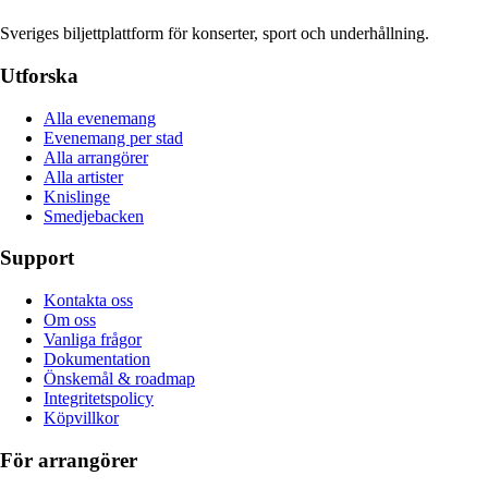
Sveriges biljettplattform för konserter, sport och underhållning.
Utforska
Alla evenemang
Evenemang per stad
Alla arrangörer
Alla artister
Knislinge
Smedjebacken
Support
Kontakta oss
Om oss
Vanliga frågor
Dokumentation
Önskemål & roadmap
Integritetspolicy
Köpvillkor
För arrangörer