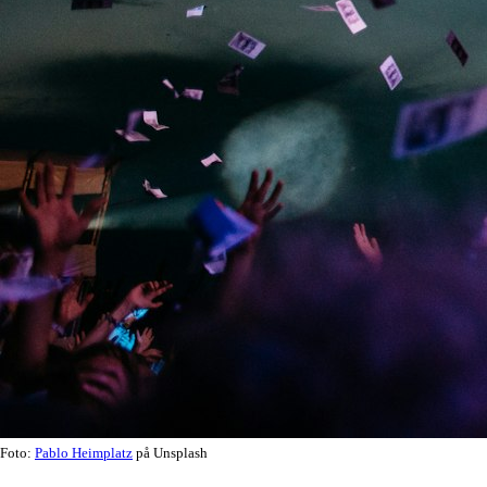
Foto:
Pablo Heimplatz
på Unsplash