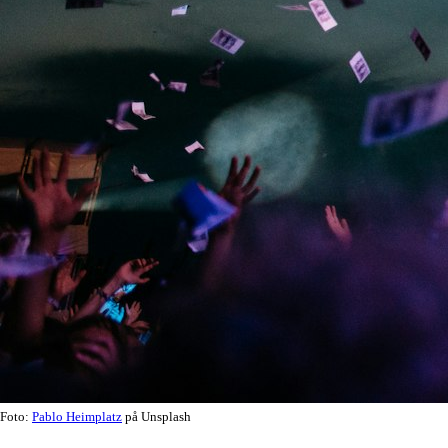
Foto:
Pablo Heimplatz
på Unsplash