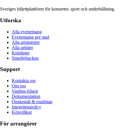
Sveriges biljettplattform för konserter, sport och underhållning.
Utforska
Alla evenemang
Evenemang per stad
Alla arrangörer
Alla artister
Knislinge
Smedjebacken
Support
Kontakta oss
Om oss
Vanliga frågor
Dokumentation
Önskemål & roadmap
Integritetspolicy
Köpvillkor
För arrangörer