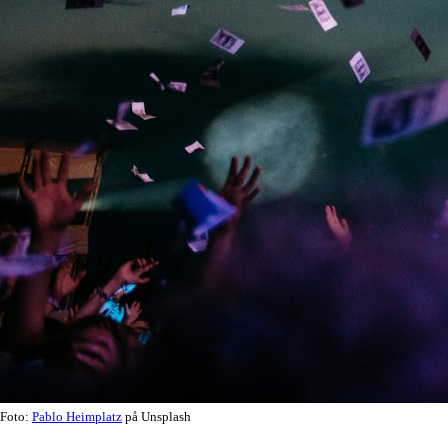
Foto:
Pablo Heimplatz
på Unsplash