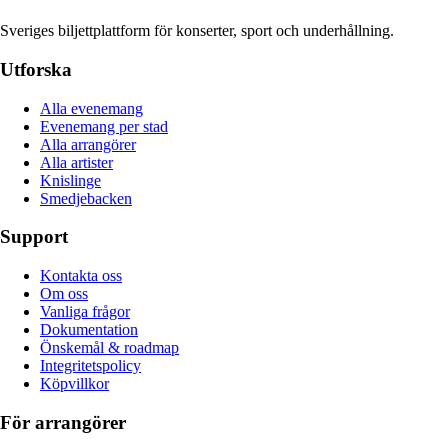
Sveriges biljettplattform för konserter, sport och underhållning.
Utforska
Alla evenemang
Evenemang per stad
Alla arrangörer
Alla artister
Knislinge
Smedjebacken
Support
Kontakta oss
Om oss
Vanliga frågor
Dokumentation
Önskemål & roadmap
Integritetspolicy
Köpvillkor
För arrangörer