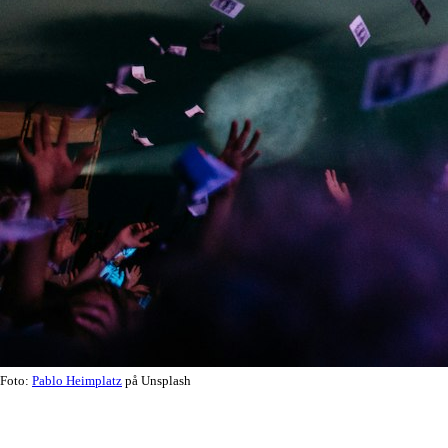
Foto:
Pablo Heimplatz
på Unsplash