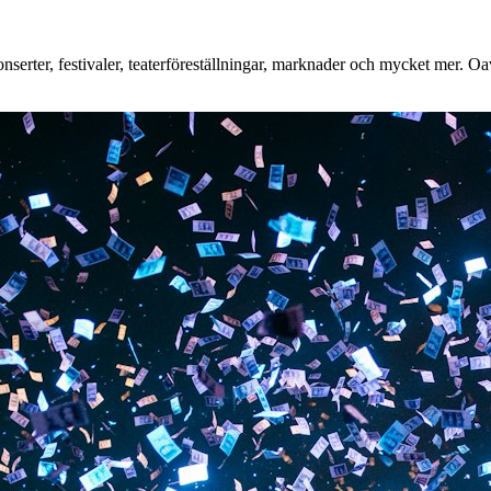
erter, festivaler, teaterföreställningar, marknader och mycket mer. Oavs