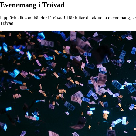
Evenemang i Tråvad
Upptäck allt som händer i Tråvad! Här hittar du aktuella evenemang, kons
Tråvad.