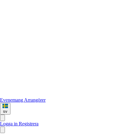
Evenemang
Arrangörer
sv
Logga in
Registrera