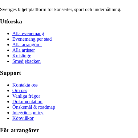
Sveriges biljettplattform för konserter, sport och underhållning.
Utforska
Alla evenemang
Evenemang per stad
Alla arrangörer
Alla artister
Knislinge
Smedjebacken
Support
Kontakta oss
Om oss
Vanliga frågor
Dokumentation
Önskemål & roadmap
Integritetspolicy
Köpvillkor
För arrangörer