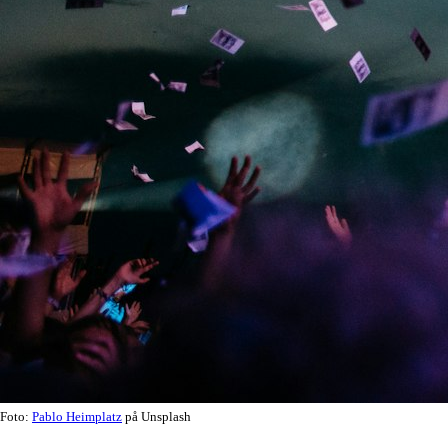
Foto:
Pablo Heimplatz
på Unsplash