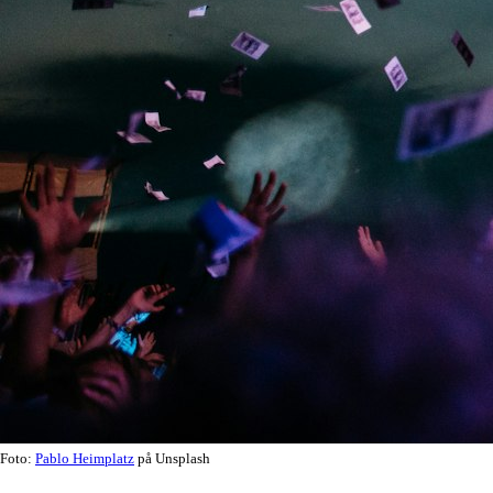
Foto:
Pablo Heimplatz
på Unsplash