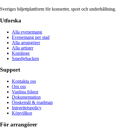
Sveriges biljettplattform för konserter, sport och underhållning.
Utforska
Alla evenemang
Evenemang per stad
Alla arrangörer
Alla artister
Knislinge
Smedjebacken
Support
Kontakta oss
Om oss
Vanliga frågor
Dokumentation
Önskemål & roadmap
Integritetspolicy
Köpvillkor
För arrangörer