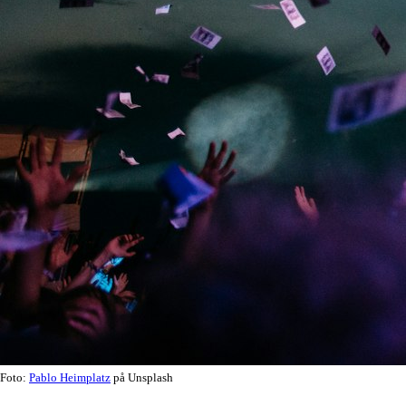
Foto:
Pablo Heimplatz
på Unsplash