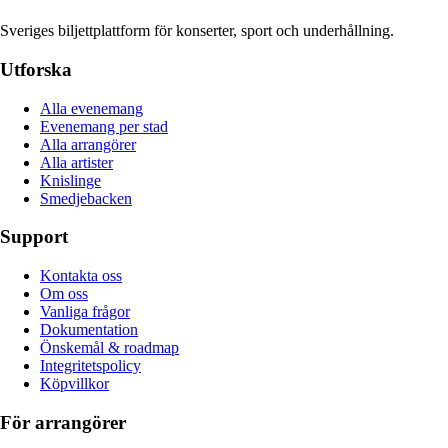
Sveriges biljettplattform för konserter, sport och underhållning.
Utforska
Alla evenemang
Evenemang per stad
Alla arrangörer
Alla artister
Knislinge
Smedjebacken
Support
Kontakta oss
Om oss
Vanliga frågor
Dokumentation
Önskemål & roadmap
Integritetspolicy
Köpvillkor
För arrangörer