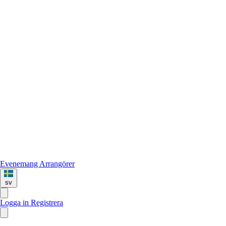
Evenemang
Arrangörer
sv
Logga in
Registrera