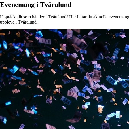
Evenemang i Tvärålund
Upptäck allt som händer i Tvärålund! Här hittar du aktuella evenemang, k
uppleva i Tvärålund.