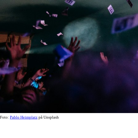
Foto:
Pablo Heimplatz
på Unsplash