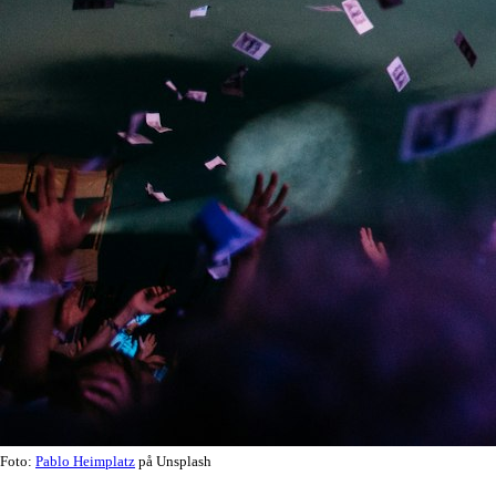
Foto:
Pablo Heimplatz
på Unsplash