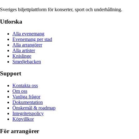
Sveriges biljettplattform för konserter, sport och underhållning.
Utforska
Alla evenemang
Evenemang per stad
Alla arrangörer
Alla artister
Knislinge
Smedjebacken
Support
Kontakta oss
Om oss
Vanliga frågor
Dokumentation
Önskemål & roadmap
Integritetspolicy
Köpvillkor
För arrangörer