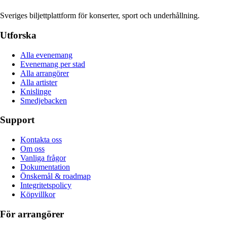
Sveriges biljettplattform för konserter, sport och underhållning.
Utforska
Alla evenemang
Evenemang per stad
Alla arrangörer
Alla artister
Knislinge
Smedjebacken
Support
Kontakta oss
Om oss
Vanliga frågor
Dokumentation
Önskemål & roadmap
Integritetspolicy
Köpvillkor
För arrangörer