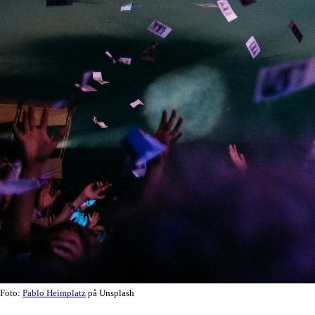
Foto:
Pablo Heimplatz
på Unsplash