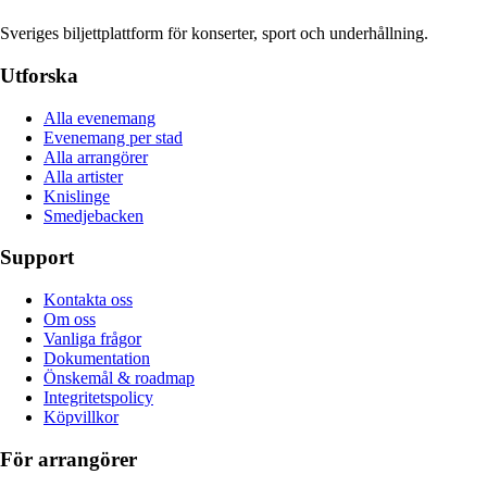
Sveriges biljettplattform för konserter, sport och underhållning.
Utforska
Alla evenemang
Evenemang per stad
Alla arrangörer
Alla artister
Knislinge
Smedjebacken
Support
Kontakta oss
Om oss
Vanliga frågor
Dokumentation
Önskemål & roadmap
Integritetspolicy
Köpvillkor
För arrangörer