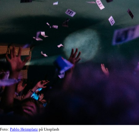
Foto:
Pablo Heimplatz
på Unsplash