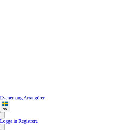
Evenemang
Arrangörer
sv
Logga in
Registrera