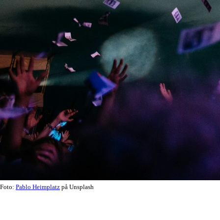
Foto:
Pablo Heimplatz
på Unsplash