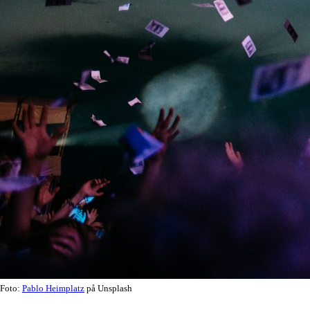
Foto:
Pablo Heimplatz
på Unsplash