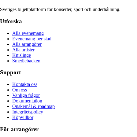
Sveriges biljettplattform för konserter, sport och underhållning.
Utforska
Alla evenemang
Evenemang per stad
Alla arrangörer
Alla artister
Knislinge
Smedjebacken
Support
Kontakta oss
Om oss
Vanliga frågor
Dokumentation
Önskemål & roadmap
Integritetspolicy
Köpvillkor
För arrangörer