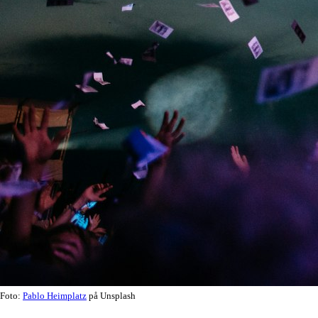
Foto:
Pablo Heimplatz
på Unsplash