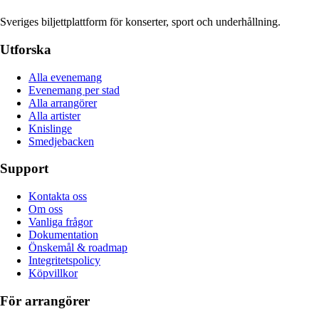
Sveriges biljettplattform för konserter, sport och underhållning.
Utforska
Alla evenemang
Evenemang per stad
Alla arrangörer
Alla artister
Knislinge
Smedjebacken
Support
Kontakta oss
Om oss
Vanliga frågor
Dokumentation
Önskemål & roadmap
Integritetspolicy
Köpvillkor
För arrangörer