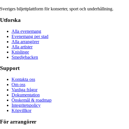
Sveriges biljettplattform för konserter, sport och underhållning.
Utforska
Alla evenemang
Evenemang per stad
Alla arrangörer
Alla artister
Knislinge
Smedjebacken
Support
Kontakta oss
Om oss
Vanliga frågor
Dokumentation
Önskemål & roadmap
Integritetspolicy
Köpvillkor
För arrangörer