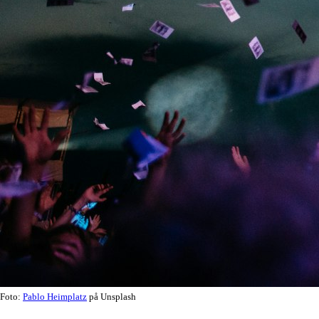
Foto:
Pablo Heimplatz
på Unsplash