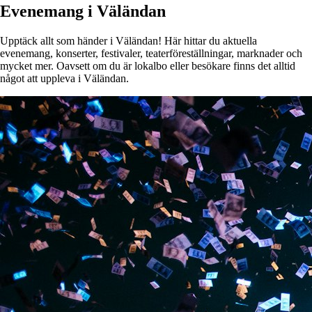
Evenemang i Väländan
Upptäck allt som händer i Väländan! Här hittar du aktuella
evenemang, konserter, festivaler, teaterföreställningar, marknader och
mycket mer. Oavsett om du är lokalbo eller besökare finns det alltid
något att uppleva i Väländan.