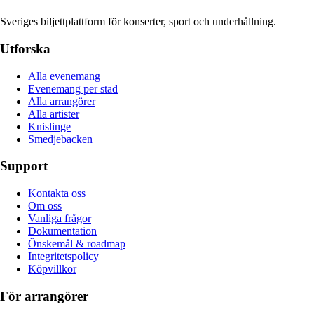
Sveriges biljettplattform för konserter, sport och underhållning.
Utforska
Alla evenemang
Evenemang per stad
Alla arrangörer
Alla artister
Knislinge
Smedjebacken
Support
Kontakta oss
Om oss
Vanliga frågor
Dokumentation
Önskemål & roadmap
Integritetspolicy
Köpvillkor
För arrangörer