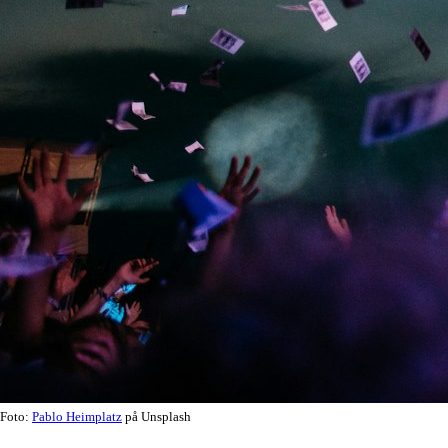
Foto:
Pablo Heimplatz
på Unsplash