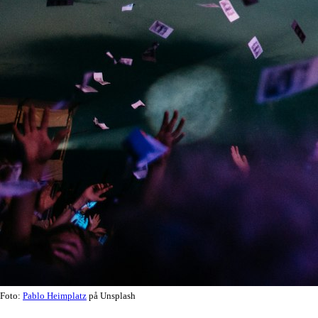
Foto:
Pablo Heimplatz
på Unsplash