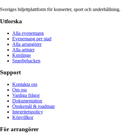
Sveriges biljettplattform för konserter, sport och underhållning.
Utforska
Alla evenemang
Evenemang per stad
Alla arrangörer
Alla artister
Knislinge
Smedjebacken
Support
Kontakta oss
Om oss
Vanliga frågor
Dokumentation
Önskemål & roadmap
Integritetspolicy
Köpvillkor
För arrangörer