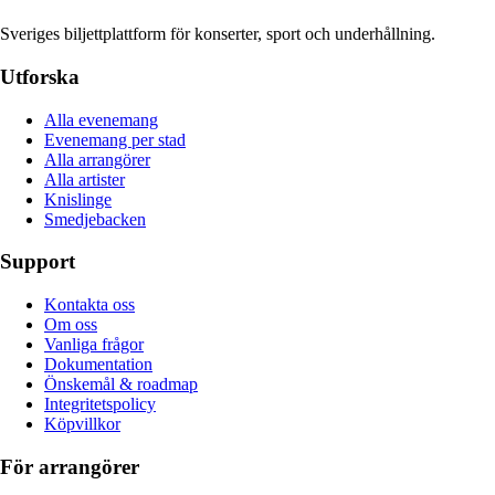
Sveriges biljettplattform för konserter, sport och underhållning.
Utforska
Alla evenemang
Evenemang per stad
Alla arrangörer
Alla artister
Knislinge
Smedjebacken
Support
Kontakta oss
Om oss
Vanliga frågor
Dokumentation
Önskemål & roadmap
Integritetspolicy
Köpvillkor
För arrangörer