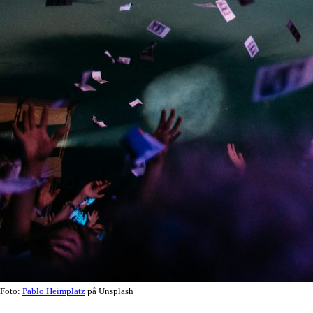
Foto:
Pablo Heimplatz
på Unsplash