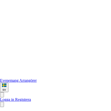
Evenemang
Arrangörer
sv
Logga in
Registrera