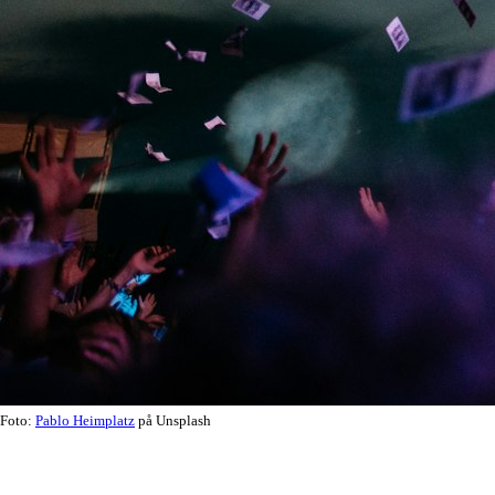
Foto:
Pablo Heimplatz
på Unsplash